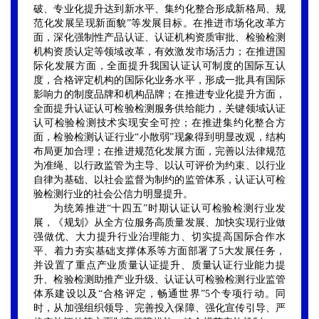
破、专业化提升达到新水平、集约化整合形成新格局、规
范化发展呈现新面貌”等发展目标。在推进市场化改革方
面，深化强制性产品认证、认证机构资质审批、检验检测
机构资质认定等领域改革，有效激发市场活力；在推进国
际化发展方面，全面提升我国认证认可制度的国际互认
度，合格评定机构的国际化业务水平，形成一批具有国际
影响力的制度品牌和机构品牌；在推进专业化提升方面，
全面提升认证认可检验检测服务供给能力，关键领域认证
认可检验检测技术实现安全可控；在推进集约化整合方
面，检验检测认证行业“小散弱”现象得到明显改观，结构
布局更加合理；在推进规范化发展方面，完善以法律规范
为准绳、以行政监管为主导、以认可评价为约束、以行业
自律为基础、以社会监督为制约的监管体系，认证认可检
验检测行业的社会公信力明显提升。
为统筹推进“十四五”时期认证认可检验检测行业发
展，《规划》从全方位服务高质量发展、加快实现行业做
强做优、大力提升行业治理能力、切实提高国际合作水
平、着力夯实基础支撑体系等方面部署了5大发展任务，
并设置了重点产业质量认证提升、质量认证行业能力提
升、检验检测助推产业升级、认证认可检验检测行业监管
体系建设以及“合格评定，畅通世界”5个专项行动。同
时，从加强组织领导、完善投入保障、强化宣传引导、严