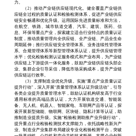
力。
（2）推动产业链供应链现代化。健全覆盖产业链供
应链全过程的质量认证和检验检测体系，促进产业链供应
链安全畅通和优化升级。运用国际先进质量标准和方法，
在航空、铁路、城市轨道交通、汽车、建筑、医药、信
息、环保等重点产业，探索建立适合行业特点的质量认证
制度，推动质量管理向全供应链、全产业链、产品全生命
周期延伸；推行供应链安全管理体系、业务连续性管理体
系、合规管理体系等新型管理体系认证，提升供应链管理
水平；优化检验检测认证服务模式和产业布局，为产业链
供应链上下游提供一体化服务，鼓励产业链供应链头部企
业、集群企业引导采信，降低市场采购成本，提升产业链
供应链运行效率。
（3）支撑制造业优化升级。实施“重点产业质量认证
提升行动”，深入开展“质量管理体系认证升级活动”，引导
各类企业提升质量管理水平，鼓励认证机构研发高于行业
通用标准的高端品质认证，大力开展轨道交通、智能装
备、无人机、机器人、智能家电、车联网产品等认证，探
索开展新型储能、物联网、区块链、隐私计算等认证，助
推制造业提质升级。实施“检验检测助推产业升级行动”，
提升重点行业检验检测技术支撑能力，依托战略性新兴产
业、制造业产业集群布局建设专业化检验检测平台，突破
一批基础性、公益性和产业共性技术瓶颈，支撑企业创新