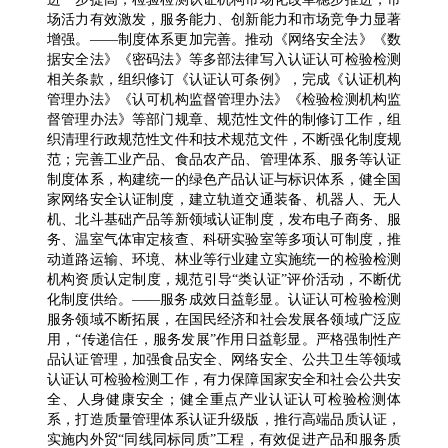
场活力有效激发，服务能力、创新能力和市场竞争力显著
增强。——制度体系更加完善。推动《网络安全法》《数
据安全法》《密码法》等多部法律写入认证认可检验检测
相关条款，组织修订《认证认可条例》，完成《认证机构
管理办法》《认可机构监督管理办法》《检验检测机构监
督管理办法》等部门规章、规范性文件的制修订工作，组
织清理行政规范性文件和技术规范文件，不断强化制度规
范；完善工业产品、食品农产品、管理体系、服务等认证
制度体系，构建统一的绿色产品认证与标识体系，健全国
家网络安全认证制度，建立轨道交通装备、机器人、无人
机、北斗基础产品等新领域认证制度，发布电子商务、服
务、温室气体审定核查、科研实验室等多项认可制度，推
动道路运输、环境、林业等行业建立实施统一的检验检测
机构资质认定制度，规范引导“类认证”评价活动，不断优
化制度供给。——服务成效日益彰显。认证认可检验检测
服务领域不断拓展，在国民经济和社会发展各领域广泛应
用，“传递信任，服务发展”作用日益彰显。严格强制性产
品认证管理，加强食品安全、网络安全、公共卫生等领域
认证认可检验检测工作，有力保障国家安全和社会公共安
全、人身健康安全；健全重点产业认证认可检验检测体
系，打造质量管理体系认证升级版，推行高端品质认证，
实施内外贸“同线同标同质”工程，有效促进产品和服务质