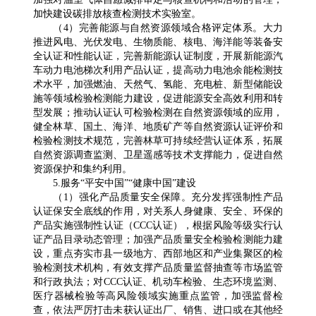
加快建设碳排放核查检测技术实验室。
（4）完善能源与自然资源领域合格评定体系。大力
推进风电、光伏发电、生物质能、核电、海洋能等装备安
全认证和性能认证，完善新能源认证制度，开展新能源汽
车动力电池梯次利用产品认证，提高动力电池余能检测技
术水平，加强燃油、天然气、氢能、充电桩、新型储能设
施等领域检验检测能力建设，促进能源安全高效利用和转
型发展；推动认证认可检验检测在自然资源领域的应用，
健全林草、国土、海洋、地质矿产等自然资源认证评价和
检验检测技术规范，完善林草可持续经营认证体系，拓展
自然资源调查监测、卫星遥感等技术支撑能力，促进自然
资源保护和集约利用。
5.服务“平安中国”“健康中国”建设
（1）强化产品质量安全保障。充分发挥强制性产品
认证保安全底线的作用，对关系人身健康、安全、环保的
产品实施强制性认证（CCC认证），根据风险等级实行认
证产品目录动态管理；加强产品质量安全检验检测能力建
设，重点夯实市县一级地方、西部地区和产业集聚区的检
验检测技术机构，有效支撑产品质量监督抽查等市场监管
和行政执法；对CCC认证、机动车检验、生态环境监测、
医疗器械检验等高风险领域实施重点监管，加强监督检
查，依法严厉打击未获认证出厂、销售、进口或在其他经