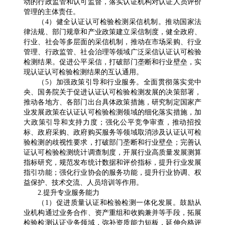
动的行政监管和认可监督，落实认证机构对认证人员评价
管理的主体责任。
（4）健全认证认可检验检测采信机制。推动国家法
律法规、部门规章和产业政策建立采信制度，健全政府、
行业、社会等多层面的采信机制，推动在市场采购、行业
管理、行政监管、社会治理等领域广泛采信认证认可检验
检测结果。促进公平采信，打破部门垄断和行业壁垒，实
现认证认可检验检测结果的互认通用。
（5）加强政策引导和行业服务。全面贯彻落实党中
央、国务院关于促进认证认可检验检测发展的决策部署，
推动各地方、各部门出台具体政策措施，研究制定国家产
业发展政策在认证认可检验检测领域的细化落实措施，加
大政策引导和支持力度；强化公平竞争审查，推动招投
标、政府采购、政府购买服务等领域取消涉及认证认可检
验检测的歧视性要求，打破部门垄断和行业壁垒；完善认
证认可检验检测统计调查制度，开展行业高质量发展测算
指标研究，规范发布统计数据和评价指标，提升行业发展
指引功能；强化行业协会的服务功能，提升行业协调、权
益保护、技术交流、人员培训等作用。
2.提升专业服务能力
（1）促进质量认证和检验检测一体化发展。鼓励从
业机构通过业务合作、资产重组和收购兼并等手段，拓展
检验检测认证业务领域，弥补资质能力短板，延伸合格评