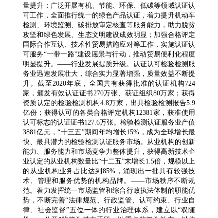
量提升；广泛开展有机、节能、环保、低碳等领域认证认
可工作，全面推行统一的绿色产品认证，着力提升机动车
检测、环境监测、碳排放审定核查等服务能力，助力脱贫
攻坚和绿色发展、生态文明建设成效明显；加强合格评定
国际合作互认、技术性贸易措施应对等工作，实施认证认
可服务“一带一路”建设愿景与行动，推动贸易便利化程度
明显提升。——行业发展提质升级。认证认可检验检测服
务业迅速发展壮大，综合实力显著增强，质量效益不断提
升。截至2020年底，全国共有获得批准的认证机构724
家，颁发有效认证证书270万张、获证组织80万家；获得
资质认定的检验检测机构4.8万家，出具检验检测报告5.9
亿份；获得认可的各类合格评定机构12381家，获准使用
认可标志的认证证书127.6万张。检验检测认证服务业产值
3881亿元，“十三五”期间年均增长15%，成为全球增长最
快、最具潜力的检验检测认证服务市场。从业机构的创新
能力、服务能力和市场竞争力整体提升，获得高新技术企
业认定的从业机构数量比“十二五”末增长1.5倍，规模以上
的从业机构业务占比达到85%，涌现出一批具有较强技
术、管理和服务优势的机构品牌。——市场秩序不断规
范。着力发挥统一市场监管和综合行政执法体制的职能优
势，不断完善“法律规范、行政监管、认可约束、行业自
律、社会监督”五位一体的行业治理体系，建立以“双随