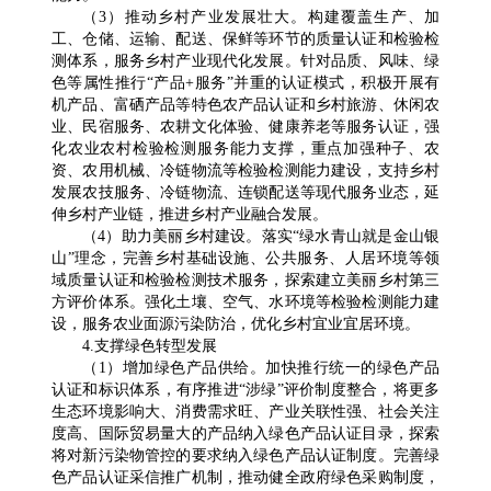
（3）推动乡村产业发展壮大。构建覆盖生产、加
工、仓储、运输、配送、保鲜等环节的质量认证和检验检
测体系，服务乡村产业现代化发展。针对品质、风味、绿
色等属性推行“产品+服务”并重的认证模式，积极开展有
机产品、富硒产品等特色农产品认证和乡村旅游、休闲农
业、民宿服务、农耕文化体验、健康养老等服务认证，强
化农业农村检验检测服务能力支撑，重点加强种子、农
资、农用机械、冷链物流等检验检测能力建设，支持乡村
发展农技服务、冷链物流、连锁配送等现代服务业态，延
伸乡村产业链，推进乡村产业融合发展。
（4）助力美丽乡村建设。落实“绿水青山就是金山银
山”理念，完善乡村基础设施、公共服务、人居环境等领
域质量认证和检验检测技术服务，探索建立美丽乡村第三
方评价体系。强化土壤、空气、水环境等检验检测能力建
设，服务农业面源污染防治，优化乡村宜业宜居环境。
4.支撑绿色转型发展
（1）增加绿色产品供给。加快推行统一的绿色产品
认证和标识体系，有序推进“涉绿”评价制度整合，将更多
生态环境影响大、消费需求旺、产业关联性强、社会关注
度高、国际贸易量大的产品纳入绿色产品认证目录，探索
将对新污染物管控的要求纳入绿色产品认证制度。完善绿
色产品认证采信推广机制，推动健全政府绿色采购制度，