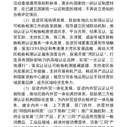
活动遵循通用准则和标准，逐步向国家统一的认证制度转
变，在已建立国家统一认证制度的领域，不再设立类似的
合格评定项目。
（2）促进区域协调发展。鼓励各地出台加强认证认
可检验检测工作的政策措施，指导建立区域联动机制，推
动认证认可检验检测资源共享、平台共用、结果互认、监
管互助，支持长三角、珠三角、京津冀、成渝等城市群检
验检测认证服务一体化发展，促进区域要素流通和市场畅
通；落实CEPA协议和粤港澳大湾区发展战略，推动大湾
区检验检测认证服务深度合作，探索开展“湾区认证”，打
造具有国际影响力的高端认证品牌，实现“一次认证，三
地通行”；落实认证认可检验检测援藏援疆、支持老区振
兴发展的工作措施，支持开展有机产品、棉花等产品认证
和国家质检中心建设；规范引导各地运用认证手段培育区
域质量品牌，提升区域经济竞争力。
（3）促进内外贸一体化发展。促进内外贸认证认可
相衔接，推动完善内外贸一体化调控体系。鼓励第三方检
测认证机构国际化发展，为内外贸提供合格评定一体化服
务。健全内外一体、上下贯通、部门协作、供需对接
的“同线同标同质”（以下简称“三同”）推广实施机制，支
持企业发展“三同”产品，扩大“三同”产品适用范围至一般
消费品、工业品领域，精准对接消费需求。完善“三同”产