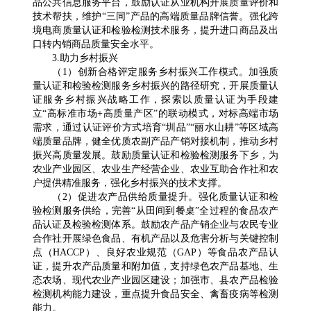
品公共信息服务平台，鼓励认证从业机构开展质量评价和
技术帮扶，维护“三同”产品的高端质量品牌信誉。强化跨
境电商质量认证和检验检测技术服务，提升进口商品及出
口转内销商品质量安全水平。
3.助力乡村振兴
（1）创新合格评定服务乡村振兴工作模式。加强质
量认证和检验检测服务乡村振兴的路径研究，开展质量认
证服务乡村振兴战略工作，探索以质量认证为手段建
立“高标准市场+高质量产区”的联动模式，对标高端市场
需求，通过认证评价方式培育“圳品”“丽水山耕”等区域高
端质量品牌，健全优质农副产品产销对接机制，推动乡村
振兴高质量发展。鼓励质量认证和检验检测服务下乡，为
农业产业园区、农业生产经营企业、农业互助合作社和农
户提供精准服务，强化乡村振兴的技术支撑。
（2）促进农产品供给质量提升。强化质量认证和检
验检测服务供给，完善“从田间到餐桌”全过程的食品农产
品认证及检验检测体系。鼓励农产品产销企业与农民专业
合作社开展绿色食品、有机产品以及危害分析与关键控制
点（HACCP）、良好农业规范（GAP）等食品农产品认
证，提升农产品质量和附加值，支持绿色农产品基地、生
态农场、现代农业产业园区建设；加强市、县农产品检验
检测机构能力建设，重点提升食品安全、禽畜疫病等检测
能力。