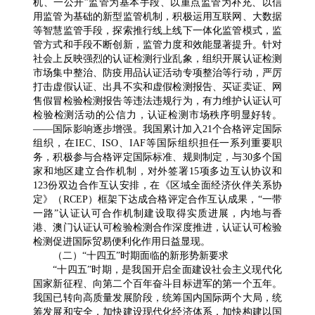
机、一公开”监管为基本手段、以重点监管为补充、以信
用监管为基础的新型监管机制，积极运用互联网、大数据
等智慧监管手段，探索推行线上线下一体化监管模式，监
管方式和手段不断创新，监管力度和效能显著提升。针对
社会上反映强烈的认证检测行业乱象，组织开展认证检测
市场集中整治、防疫用品认证活动专项整治等行动，严厉
打击虚假认证、出具不实和虚假检测报告、买证卖证、网
售假冒检验检测报告等违法违规行为，有力维护认证认可
检验检测活动的公信力，认证检测市场秩序明显好转。
——国际影响逐步增强。我国累计加入21个合格评定国际
组织，在IEC、ISO、IAF等国际组织担任一系列重要职
务，积极参与合格评定国际标准、规则制定，与30多个国
家和地区建立合作机制，对外签署15项多边互认协议和
123份双边合作互认安排，在《区域全面经济伙伴关系协
定》（RCEP）框架下达成合格评定合作互认成果，“一带
一路”认证认可合作机制建设取得实质进展，内地与香
港、澳门认证认可检验检测合作深度推进，认证认可检验
检测促进国际贸易便利化作用日益显现。
（二）“十四五”时期面临的新形势新要求
“十四五”时期，是我国开启全面建设社会主义现代化
国家新征程、向第二个百年奋斗目标进军的第一个五年。
我国已转向高质量发展阶段，统筹国内国际两个大局，统
筹发展和安全，加快建设现代化经济体系，加快构建以国