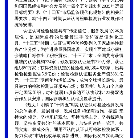
测发展规划》（以下简称《规划》），落实《中华人民共
和国国民经济和社会发展第十四个五年规划和2035年远景
目标纲要》和《“十四五”市场监管现代化规划》的相关部
署要求，就“十四五”时期认证认可检验检测行业发展作出
统筹安排。
认证认可检验检测具有“传递信任，服务发展”的本质
属性，是国际通行的质量管理手段和贸易便利化工
具。“十三五”时期，认证认可检验检测列入国家战略性新
兴产业分类，为推进质量强国建设、实现全面建成小康社
会战略目标作出了积极贡献。“十三五”末，全国共有获得
批准的认证机构724家，颁发有效认证证书270万张、获证
组织80万家；获得资质认定的检验检测机构4.8万家，出具
检验检测报告5.9亿份；检验检测认证服务业产值3881亿
元，“十三五”期间年均增长15%，成为全球增长最快、最
具潜力的检验检测认证服务市场；我国共计加入21个合格
评定国际组织，对外签署15项多边互认协议和123份双边
合作互认安排，国际影响和互认程度显著提升。
《规划》明确了“十四五”时期认证认可检验检测发展
的总体要求、发展目标、发展任务和保障措施。按照“坚
持党的领导、坚持系统观念、坚持市场主导、坚持统筹兼
顾、坚持多元共治”的基本原则，加快构建统一管理、共
同实施、权威公信、通用互认的认证认可检验检测体系，
努力实现“市场化改革取得新进展、国际化发展实现新突