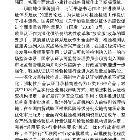
强国、实现全面建成小康社会战略目标作出了积极贡献。
——职能地位显著提升。习近平总书记作出“推进质量认
证体系建设”的重要论述，为认证认可检验检测工作提供
了根本遵循。国务院印发《关于加强质量认证体系建设促
进全面质量管理的意见》（国发〔2018〕3号），明确把
质量认证作为深化供给侧结构性改革和“放管服”改革的重
要抓手，就质量认证体系建设作出全面部署。检验检测认
证服务业列入国家战略性新兴产业分类，在国民经济和社
会发展中发挥重要作用；认证认可检验检测纳入统一的市
场监管体系，国家认证认可监督管理委员会职责划入国家
市场监督管理总局并对外保留牌子，行政监管职能进一步
强化，我国认证认可检验检测行业进入高质量发展阶段。
——深化改革持续推进。强制性产品认证制度改革不断深
化，强制性产品认证目录精简整合为17类103种产品，对
其中19种产品实行企业自我声明方式，取消强制性认证检
查机构指定，更好发挥“保安全底线”作用；稳步推进认证
机构资质审批改革，取消外资认证机构准入前特别管理措
施，在全国自贸试验区根据风险等级分别实施告知承诺和
优化审批服务；全面深化检验检测机构资质认定改革，整
合产品质量检验机构计量认证与检验检测机构资质认定，
完善“通用要求+行业特殊要求”模式；优化行政审批程
序，全面推行“互联网+”行政审批模式，审批便捷化程度
进一步提高；检验检测认证机构市场化改革稳步推进，市