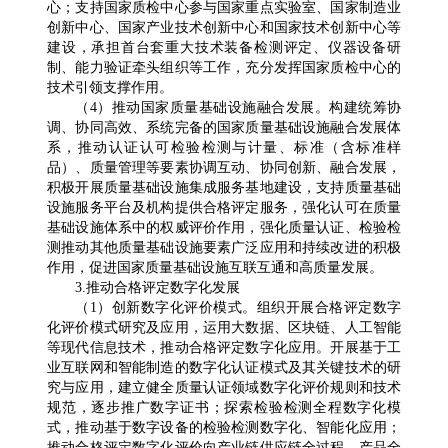
心；支持国家质检中心参与国家重点实验室、国家制造业
创新中心、国家产业技术创新中心和国家技术创新中心等
建设，承担首台套重大技术装备检测评定、仪器设备研
制、能力验证牵头组织等工作，充分发挥国家质检中心的
技术引领支撑作用。
（4）推动国家质量基础设施融合发展。构建统筹协
调、协同高效、系统完备的国家质量基础设施融合发展体
系，推动认证认可检验检测与计量、标准（含标准样
品）、质量管理等要素协调互动、协同创新、融合发展，
积极开展质量基础设施集成服务基地建设，支持质量基础
设施服务平台及机构提供合格评定服务，强化认可在质量
基础设施体系中的权威评价作用，强化质量认证、检验检
测推动其他质量基础设施要素广泛应用和持续改进的积极
作用，促进国家质量基础设施互联互通和高质量发展。
3.推动合格评定数字化发展
（1）创新数字化评价模式。组织开展合格评定数字
化评价模式研究及应用，运用大数据、区块链、人工智能
等现代信息技术，推动合格评定数字化应用。开展基于工
业互联网和智能制造的数字化认证模式及其关键技术的研
究与应用，建立健全质量认证领域数字化评价规则和技术
规范，逐步推广数字证书；探索检验检测全程数字化模
式，推动基于数字设备的检验检测数字化、智能化应用；
推动合格评定数字化评价向产业链供应链全过程、产品全