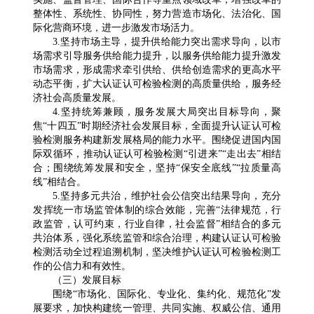
整体性、系统性、协同性，努力营造市场化、法治化、国
际化营商环境，进一步激发市场活力。
3.坚持市场主导，提升供给能力突出需求导向，以市
场需求引导服务供给能力提升，以服务供给能力提升激发
市场需求，形成需求牵引供给、供给创造需求的更高水平
动态平衡，扩大认证认可检验检测的高质量供给，服务经
济社会高质量发展。
4.坚持统筹兼顾，服务发展大局突出目标导向，聚
焦“十四五”时期经济社会发展目标，全面提升认证认可检
验检测服务构建新发展格局的能力水平。围绕促进国内国
际双循环，推动认证认可检验检测“引进来”“走出去”相结
合；围绕统筹发展和安全，坚持“保安全底线”“拉质量高
线”相结合。
5.坚持多元共治，维护社会公信突出结果导向，充分
发挥统一市场监管体制的综合效能，完善“法律规范，行
政监管，认可约束，行业自律，社会监督”相结合的多元
共治体系，强化系统监管和综合治理，构建认证认可检验
检测活动全过程追溯机制，坚决维护认证认可检验检测工
作的公信力和有效性。
（三）发展目标
围绕“市场化、国际化、专业化、集约化、规范化”发
展要求，加快构建统一管理、共同实施、权威公信、通用