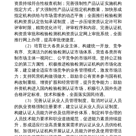
资质持续符合性核查机制；完善强制性产品认证实施机构
指定方式，扩大强制性产品认证指定机构数量，加快形成
指定机构供给与市场需求的动态平衡；全面推行检验检测
机构资质认定告知承诺制度，进一步压缩资质认定许可和
评审时限，精简优化许可、评审程序和内容。完善认证机
构资质审批和检验检测机构资质认定网上审批系统，全面
推行网上办理，提高审批便捷度。
（2）培育壮大各类从业主体。构建统一开放、竞争
有序、充满活力的检验检测认证市场体系，营造各类所有
制市场主体一视同仁、公平竞争的市场环境。坚持公正独
立的第三方属性，积极推进检验检测认证机构的市场化改
革，建立健全适应市场竞争的业务管理模式，激发市场活
力；支持民营机构做强做大，鼓励非公有资本参与国有机
构改制重组、增资扩股和经营管理，提升竞争能力；鼓励
外资机构进入国内检验检测认证市场，积极引入国外先进
合格评定标准、技术和服务，全面落实国民待遇。
（3）完善认证从业人员管理制度。取消对认证人员
的执业资格强制注册要求，建立认证从业人员认证制度。
构建认证人员能力评价及信用评价体系，制定科学合理的
人员技术能力要求和职业道德规范，促进能力素质持续提
升，形成适应行业高质量发展需求的认证从业人员供给机
制。加强对认证机构开展认证人员能力评价及使用管理活