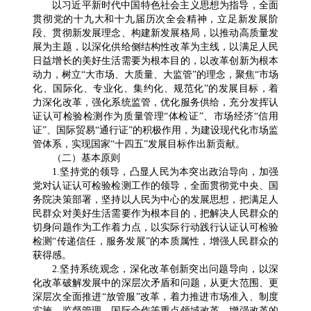
以习近平新时代中国特色社会主义思想为指导，全面
贯彻党的十九大和十九届历次全会精神，立足新发展阶
段、贯彻新发展理念、构建新发展格局，以推动高质量发
展为主题，以深化供给侧结构性改革为主线，以满足人民
日益增长的美好生活需要为根本目的，以改革创新为根本
动力，树立“大市场、大质量、大监管”的理念，聚焦“市场
化、国际化、专业化、集约化、规范化”的发展目标，着
力深化改革，强化系统监管，优化服务供给，充分发挥认
证认可检验检测作为质量管理“体检证”、市场经济“信用
证”、国际贸易“通行证”的积极作用，为建设现代化市场监
管体系，实现国家“十四五”发展目标作出新贡献。
（二）基本原则
1.坚持党的领导，凸显人民为本突出政治导向，加强
党对认证认可检验检测工作的领导，全面贯彻党中央、国
务院决策部署，坚持以人民为中心的发展思想，把满足人
民群众对美好生活需要作为根本目的，把解决人民群众的
切身问题作为工作着力点，以实际行动践行认证认可检验
检测“传递信任，服务发展”的本质属性，增强人民群众的
获得感。
2.坚持系统观念，深化改革创新突出问题导向，以深
化改革破解发展中的深层次矛盾和问题，从更大范围、更
深层次全面推进“放管服”改革，着力推进市场准入、制度
实施、监督管理、国际合作等重点领域改革，增强改革的