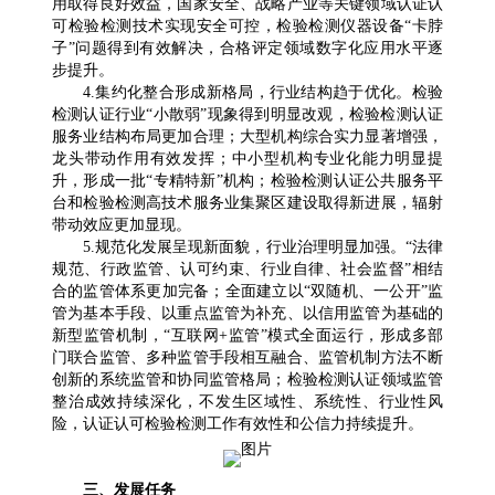
用取得良好效益，国家安全、战略产业等关键领域认证认
可检验检测技术实现安全可控，检验检测仪器设备“卡脖
子”问题得到有效解决，合格评定领域数字化应用水平逐
步提升。
4.集约化整合形成新格局，行业结构趋于优化。检验
检测认证行业“小散弱”现象得到明显改观，检验检测认证
服务业结构布局更加合理；大型机构综合实力显著增强，
龙头带动作用有效发挥；中小型机构专业化能力明显提
升，形成一批“专精特新”机构；检验检测认证公共服务平
台和检验检测高技术服务业集聚区建设取得新进展，辐射
带动效应更加显现。
5.规范化发展呈现新面貌，行业治理明显加强。“法律
规范、行政监管、认可约束、行业自律、社会监督”相结
合的监管体系更加完备；全面建立以“双随机、一公开”监
管为基本手段、以重点监管为补充、以信用监管为基础的
新型监管机制，“互联网+监管”模式全面运行，形成多部
门联合监管、多种监管手段相互融合、监管机制方法不断
创新的系统监管和协同监管格局；检验检测认证领域监管
整治成效持续深化，不发生区域性、系统性、行业性风
险，认证认可检验检测工作有效性和公信力持续提升。
三、发展任务